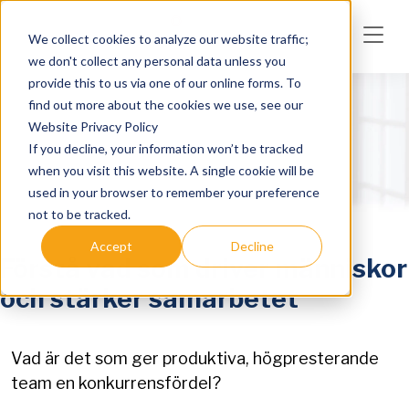
Skip to main content
We collect cookies to analyze our website traffic;
we don't collect any personal data unless you
provide this to us via one of our online forms. To
find out more about the cookies we use, see our
Website Privacy Policy
If you decline, your information won’t be tracked
when you visit this website. A single cookie will be
used in your browser to remember your preference
not to be tracked.
Accept
Decline
Förstå vad som driver människor
och stärker samarbetet
Utbildningar
Vad driver människor?
Vad är det som ger produktiva, högpresterande
team en konkurrensfördel?
Vad driver människor
är en halvdags utbildning