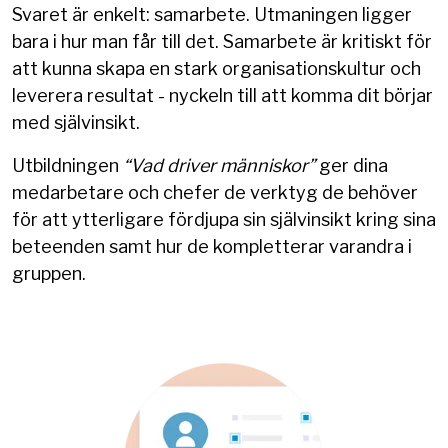
ger deltagare ett gemensamt språk och en
Svaret är enkelt: samarbete. Utmaningen ligger
grundläggande förståelse för sina egna och
bara i hur man får till det. Samarbete är kritiskt för
andras beteenden, behov och styrkor.
att kunna skapa en stark organisationskultur och
leverera resultat - nyckeln till att komma dit börjar
BOKA EN UTBILDNING
med självinsikt.
Utbildningen
“Vad driver människor”
ger dina
medarbetare och chefer de verktyg de behöver
för att ytterligare fördjupa sin självinsikt kring sina
beteenden samt hur de kompletterar varandra i
gruppen.