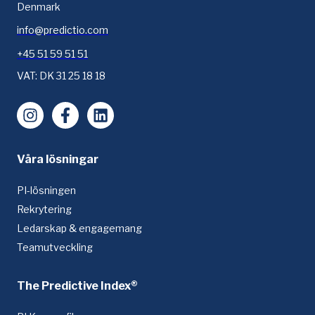
Denmark
info@predictio.com
+45 51 59 51 51
VAT: DK 31 25 18 18
Instagram
Facebook
LinkedIn
Våra lösningar
PI-lösningen
Rekrytering
Ledarskap & engagemang
Teamutveckling
The Predictive Index®